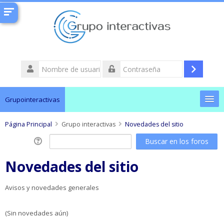
Nombre
de
Acceder
Contraseña
usuario
Grupointeractivas
Página Principal
Cambiar Contraseña
Grupo interactivas
Novedades del sitio
Soporte técnico
Novedades del sitio
Buscar
cursos
Envi
Avisos y novedades generales
(Sin novedades aún)