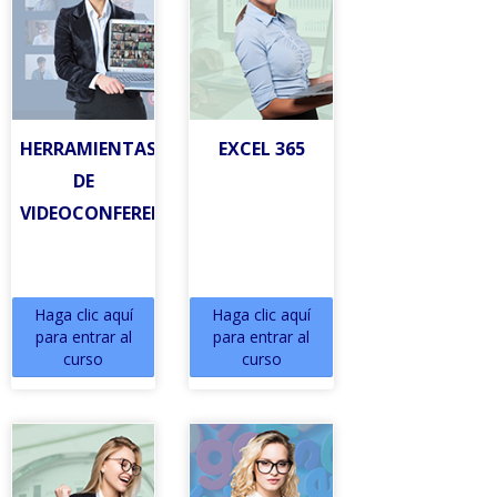
HERRAMIENTAS
EXCEL 365
DE
VIDEOCONFERENCIA
Haga clic aquí
Haga clic aquí
para entrar al
para entrar al
curso
curso