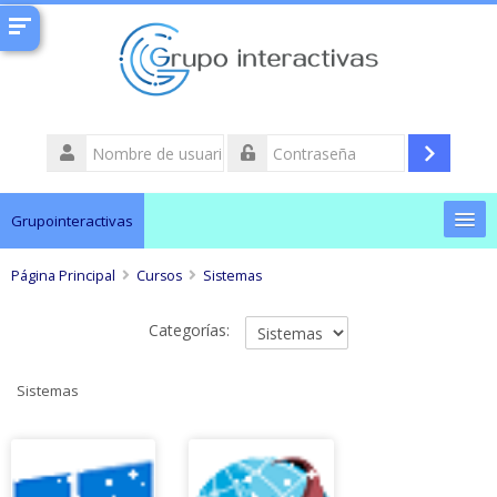
Nombre
de
Acceder
Contraseña
usuario
Grupointeractivas
Página Principal
Cambiar Contraseña
Cursos
Sistemas
Categorías:
Soporte técnico
Buscar
Sistemas
cursos
Envi